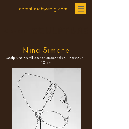
corentinschwebig.com
SCULPTURE
<
RETOUR
Nina Simone
sculpture en fil de fer suspendue - hauteur :
40 cm