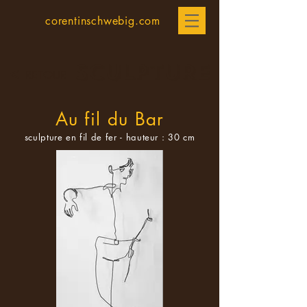
corentinschwebig.com
SCULPTURE
<
RETOUR
Au fil du Bar
sculpture en fil de fer - hauteur : 30 cm