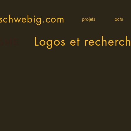
nschwebig.com
projets
actu
Logos et recherc
SME