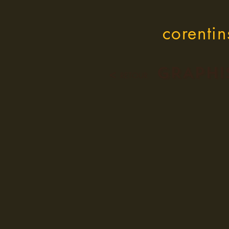
corenti
GRAPHI
<
RETOUR