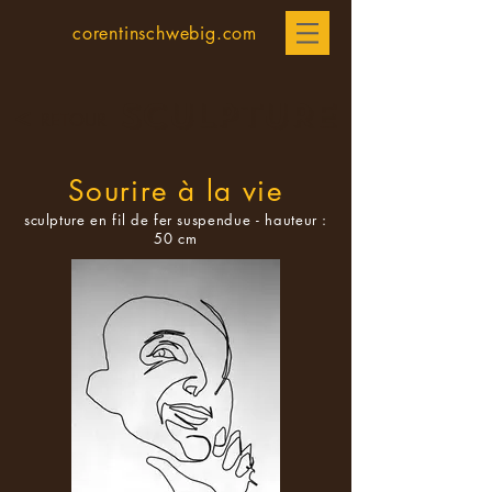
corentinschwebig.com
SCULPTURE
<
RETOUR
Sourire à la vie
sculpture en fil de fer suspendue - hauteur :
50 cm